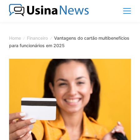
Skip
to
content
News
Magazine
Home
Financeiro
Vantagens do cartão multibenefícios
para funcionários em 2025