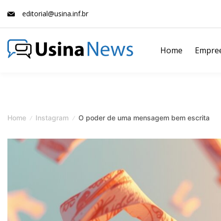
Skip
editorial@usina.inf.br
to
content
Home
Empre
News
Magazine
Home
Instagram
O poder de uma mensagem bem escrita