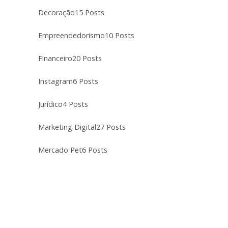
Decoração
15 Posts
Empreendedorismo
10 Posts
Financeiro
20 Posts
Instagram
6 Posts
Jurídico
4 Posts
Marketing Digital
27 Posts
Mercado Pet
6 Posts