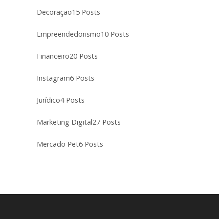
Decoração
15 Posts
Empreendedorismo
10 Posts
Financeiro
20 Posts
Instagram
6 Posts
Jurídico
4 Posts
Marketing Digital
27 Posts
Mercado Pet
6 Posts