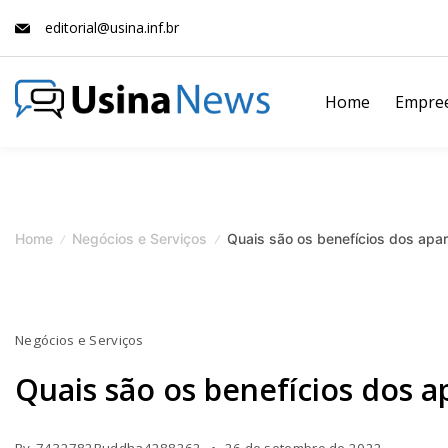
Skip
editorial@usina.inf.br
to
content
Home
Empre
News
Magazine
Home
Negócios e Serviços
Quais são os benefícios dos apa
Negócios e Serviços
Quais são os benefícios dos 