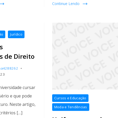
Continue Lendo
ão
Jurídico
s
s de Direito
ha4288262
023
niversidade cursar
sério e que pode
Cursos e Educação
uro. Neste artigo,
Moda e Tendências
ritérios […]