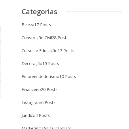
Categorias
Beleza
17 Posts
Construção Civil
28 Posts
Cursos e Educação
17 Posts
Decoração
15 Posts
Empreendedorismo
10 Posts
Financeiro
20 Posts
Instagram
6 Posts
Jurídico
4 Posts
Marketing Digital
27 Posts