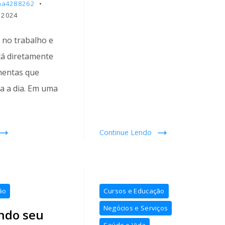
ha4288262
 2024
 no trabalho e
tá diretamente
mentas que
ia a dia. Em uma
Continue Lendo
ão
Cursos e Educação
Negócios e Serviços
ndo seu
Saúde e Vida