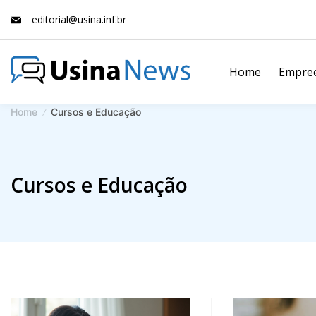
Skip
editorial@usina.inf.br
to
content
Home
Empre
News
Home
Cursos e Educação
Magazine
Cursos e Educação