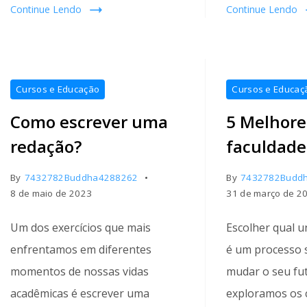
Continue Lendo
Continue Lendo
Cursos e Educação
Cursos e Educaç
Como escrever uma
5 Melhore
redação?
faculdade
By
7432782Buddha4288262
By
7432782Budd
8 de maio de 2023
31 de março de 2
Um dos exercícios que mais
Escolher qual u
enfrentamos em diferentes
é um processo 
momentos de nossas vidas
mudar o seu fut
acadêmicas é escrever uma
exploramos os c