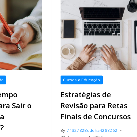
ão
Cursos e Educação
empo
Estratégias de
ra Sair o
Revisão para Retas
da
Finais de Concursos
?
By
7432782Buddha4288262