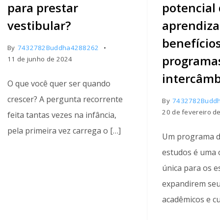
para prestar
potencial
vestibular?
aprendiza
benefício
By
7432782Buddha4288262
programa
11 de junho de 2024
intercâmb
O que você quer ser quando
crescer? A pergunta recorrente
By
7432782Budd
20 de fevereiro d
feita tantas vezes na infância,
pela primeira vez carrega o […]
Um programa d
estudos é uma 
única para os 
expandirem seu
acadêmicos e cu