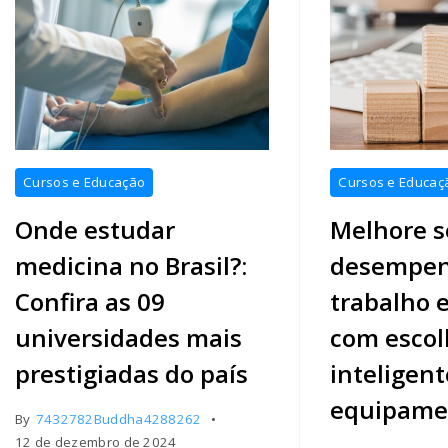
Crédito
Cursos e Educação
Cursos e Educaç
imagens
Onde estudar
Melhore 
-
https://www.fre
medicina no Brasil?:
desempen
Confira as 09
trabalho 
universidades mais
com escol
prestigiadas do país
inteligent
equipame
By
7432782Buddha4288262
12 de dezembro de 2024