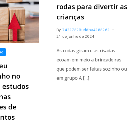
rodas para divertir as
crianças
By
7432782Buddha4288262
21 de junho de 2024
As rodas giram e as risadas
ão
ecoam em meio a brincadeiras
seu
que podem ser feitas sozinho ou
epik.com/
ho no
em grupo A […]
e estudos
has
es de
ntos