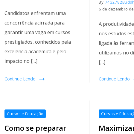
By
7432782Budd
6 de dezembro de
Candidatos enfrentam uma
concorrência acirrada para
A produtividade
garantir uma vaga em cursos
nos estudos es
prestigiados, conhecidos pela
ligada às ferra
excelência acadêmica e pelo
utilizamos no d
impacto no […]
[…]
Continue Lendo
Continue Lendo
Cursos e Educação
Cursos e Educaç
Como se preparar
Maximiza