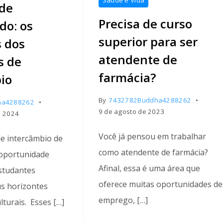
 de
Precisa de curso
do: os
superior para ser
s dos
atendente de
s de
farmácia?
io
By
7432782Buddha4288262
ha4288262
9 de agosto de 2023
e 2024
Você já pensou em trabalhar
e intercâmbio de
como atendente de farmácia?
oportunidade
Afinal, essa é uma área que
estudantes
oferece muitas oportunidades de
s horizontes
emprego, […]
lturais. Esses […]