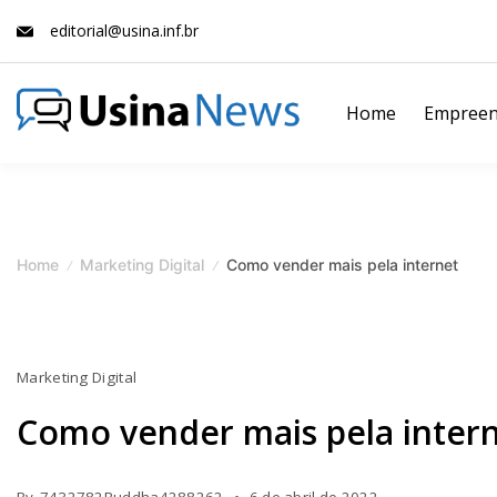
Skip
editorial@usina.inf.br
to
content
Home
Empreen
News
Magazine
Home
Marketing Digital
Como vender mais pela internet
Marketing Digital
Como vender mais pela inter