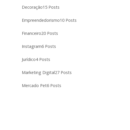
Decoração
15 Posts
Empreendedorismo
10 Posts
Financeiro
20 Posts
Instagram
6 Posts
Jurídico
4 Posts
Marketing Digital
27 Posts
Mercado Pet
6 Posts