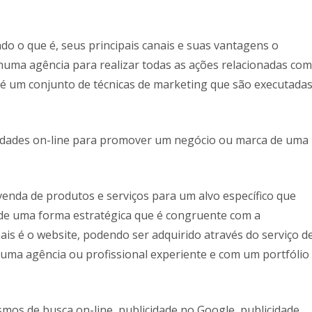
do o que é, seus principais canais e suas vantagens o
 numa agência para realizar todas as ações relacionadas com
) é um conjunto de técnicas de marketing que são executada
nidades on-line para promover um negócio ou marca de uma
venda de produtos e serviços para um alvo específico que
ne de uma forma estratégica que é congruente com a
is é o website, podendo ser adquirido através do serviço d
 uma agência ou profissional experiente e com um portfólio
ismos de busca on-line, publicidade no Google, publicidade