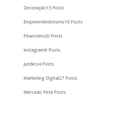
Decoração
15 Posts
Empreendedorismo
10 Posts
Financeiro
20 Posts
Instagram
6 Posts
Jurídico
4 Posts
Marketing Digital
27 Posts
u
Mercado Pet
6 Posts