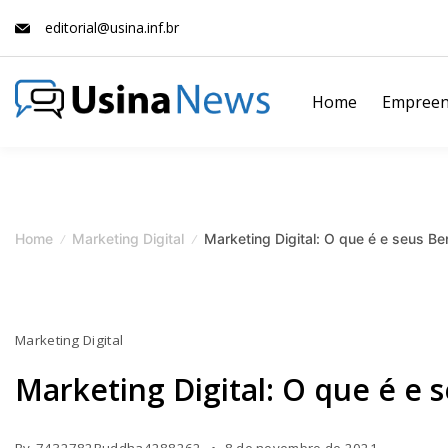
Skip
editorial@usina.inf.br
to
content
Home
Empreen
News
Magazine
Home
Marketing Digital
Marketing Digital: O que é e seus Be
Marketing Digital
Marketing Digital: O que é e 