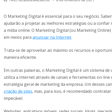
By
7432782Buddha4288262
8 de novembro de 2021
O Marketing Digital é essencial para o seu negócio. Saben
ajudarão a projetar as melhores estratégias ou a confiar
a mídia online. O Marketing Digital (ou Marketing Online
em meios para
anunciar na Internet
.
Trata-se de aproveitar ao máximo os recursos e oportu
maneira eficiente.
Em outras palavras, o Marketing Digital é um sistema de 
utiliza a Internet através de canais e ferramentas on-li
estratégia geral de marketing da empresa. Um desses cana
criação de sites
, mas, para isso, é recomendado contratar
impecável.
Websites, aplicativos móveis, redes sociais, blogs, mecan