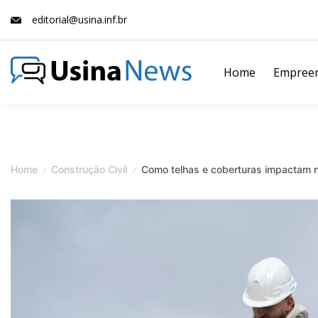
Skip
editorial@usina.inf.br
to
content
Home
Empree
News
Magazine
Home
Construção Civil
Como telhas e coberturas impactam 