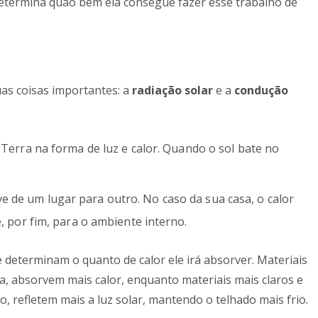
 determina quão bem ela consegue fazer esse trabalho de
uas coisas importantes: a
radiação solar
e a
condução
a Terra na forma de luz e calor. Quando o sol bate no
ve de um lugar para outro. No caso da sua casa, o calor
, por fim, para o ambiente interno.
e determinam o quanto de calor ele irá absorver. Materiais
a, absorvem mais calor, enquanto materiais mais claros e
o, refletem mais a luz solar, mantendo o telhado mais frio.