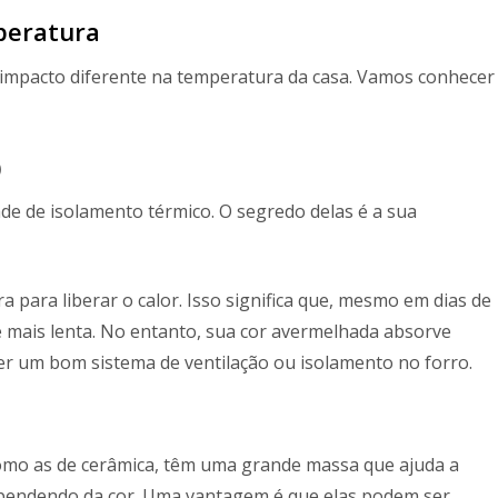
peratura
m impacto diferente na temperatura da casa. Vamos conhecer
)
ade de isolamento térmico. O segredo delas é a sua
para liberar o calor. Isso significa que, mesmo em dias de
a é mais lenta. No entanto, sua cor avermelhada absorve
r um bom sistema de ventilação ou isolamento no forro.
como as de cerâmica, têm uma grande massa que ajuda a
ependendo da cor. Uma vantagem é que elas podem ser