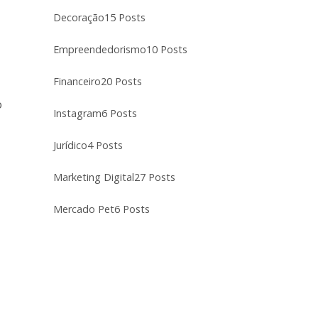
Decoração
15 Posts
Empreendedorismo
10 Posts
Financeiro
20 Posts
o
Instagram
6 Posts
Jurídico
4 Posts
Marketing Digital
27 Posts
Mercado Pet
6 Posts