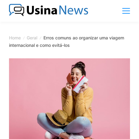
Skip
to
content
News
Magazine
Home
Geral
Erros comuns ao organizar uma viagem
internacional e como evitá-los