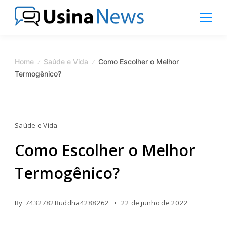
Skip
to
content
News
Magazine
Home
Saúde e Vida
Como Escolher o Melhor
Termogênico?
Saúde e Vida
Como Escolher o Melhor
Termogênico?
By
7432782Buddha4288262
22 de junho de 2022