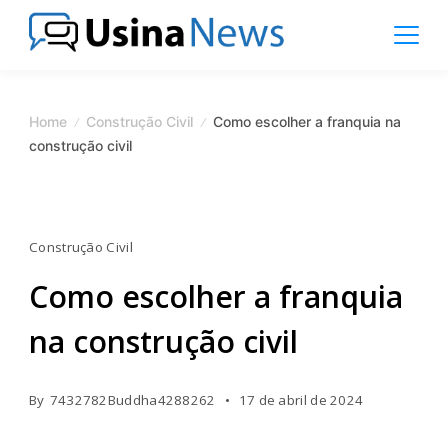
Skip
to
content
News
Magazine
Home
Construção Civil
Como escolher a franquia na
construção civil
Construção Civil
Como escolher a franquia
na construção civil
By
7432782Buddha4288262
17 de abril de 2024