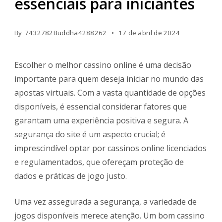
essenciais para iniciantes
By
7432782Buddha4288262
17 de abril de 2024
Escolher o melhor cassino online é uma decisão
importante para quem deseja iniciar no mundo das
apostas virtuais. Com a vasta quantidade de opções
disponíveis, é essencial considerar fatores que
garantam uma experiência positiva e segura. A
segurança do site é um aspecto crucial; é
imprescindível optar por cassinos online licenciados
e regulamentados, que ofereçam proteção de
dados e práticas de jogo justo.
Uma vez assegurada a segurança, a variedade de
jogos disponíveis merece atenção. Um bom cassino