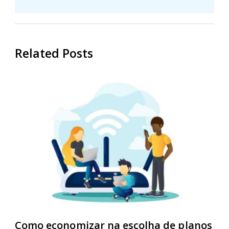
Related Posts
Como economizar na escolha de planos