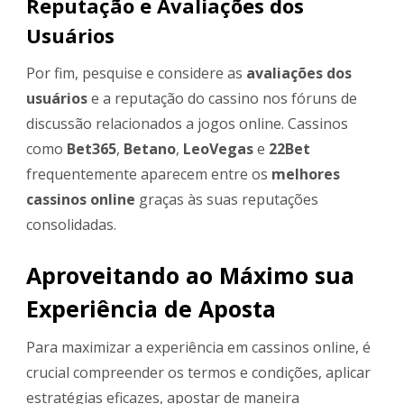
Reputação e Avaliações dos
Usuários
Por fim, pesquise e considere as
avaliações dos
usuários
e a reputação do cassino nos fóruns de
discussão relacionados a jogos online. Cassinos
como
Bet365
,
Betano
,
LeoVegas
e
22Bet
frequentemente aparecem entre os
melhores
cassinos online
graças às suas reputações
consolidadas.
Aproveitando ao Máximo sua
Experiência de Aposta
Para maximizar a experiência em cassinos online, é
crucial compreender os termos e condições, aplicar
estratégias eficazes, apostar de maneira