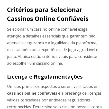
Critérios para Selecionar
Cassinos Online Confiáveis
Selecionar um cassino online confiável exige
atenção a detalhes essenciais que garantem não
apenas a segurança e a legalidade da plataforma,
mas também uma experiência de jogo agradável e
justa. Abaixo estão critérios vitais para considerar
ao escolher um cassino online.
Licença e Regulamentações
Um dos primeiros aspectos a serem verificados em
cassinos online confiáveis
é a presença de licenças
válidas concedidas por entidades reguladoras
reconhecidas. Determine se o cassino possui licença