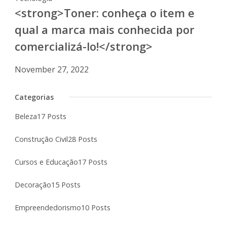
<strong>Toner: conheça o item e
qual a marca mais conhecida por
comercializá-lo!</strong>
November 27, 2022
Categorias
Beleza
17 Posts
Construção Civil
28 Posts
Cursos e Educação
17 Posts
Decoração
15 Posts
Empreendedorismo
10 Posts