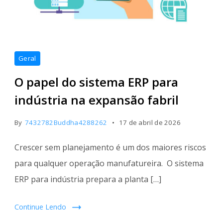
sistema
Geral
ERP
O papel do sistema ERP para
para
indústria
indústria na expansão fabril
By
7432782Buddha4288262
17 de abril de 2026
Crescer sem planejamento é um dos maiores riscos
para qualquer operação manufatureira. O sistema
ERP para indústria prepara a planta […]
Continue Lendo