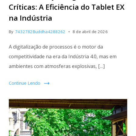
Áreas
Críticas: A Eficiência do Tablet EX
Críticas
na Indústria
By
7432782Buddha4288262
8 de abril de 2026
A digitalização de processos é o motor da
competitividade na era da Indústria 4.0, mas em
ambientes com atmosferas explosivas, […]
Continue Lendo