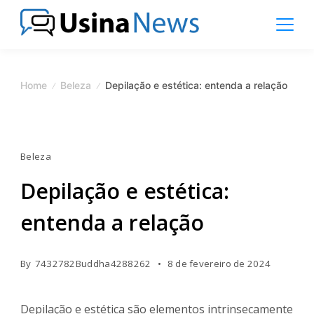
Skip
to
content
News
Magazine
Home
Beleza
Depilação e estética: entenda a relação
Beleza
Depilação e estética:
entenda a relação
By
7432782Buddha4288262
8 de fevereiro de 2024
Depilação e estética são elementos intrinsecamente