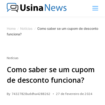
Skip
to
content
News
Magazine
Home
Notícias
Como saber se um cupom de desconto
funciona?
Notícias
Como saber se um cupom
de desconto funciona?
By
7432782Buddha4288262
27 de fevereiro de 2024