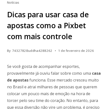
Notícias
Dicas para usar casa de
apostas como a Pixbet
com mais controle
By
7432782Buddha4288262
1 de fevereiro de 2026
Se você gosta de acompanhar esportes,
provavelmente já ouviu falar sobre como uma
casa
de apostas
funciona. Esse mercado cresceu muito
no Brasil e atrai milhares de pessoas que querem
colocar um pouco mais de emoção na hora de
torcer pelo seu time do coração. No entanto, para
que essa diversão não vire um problema, é preciso