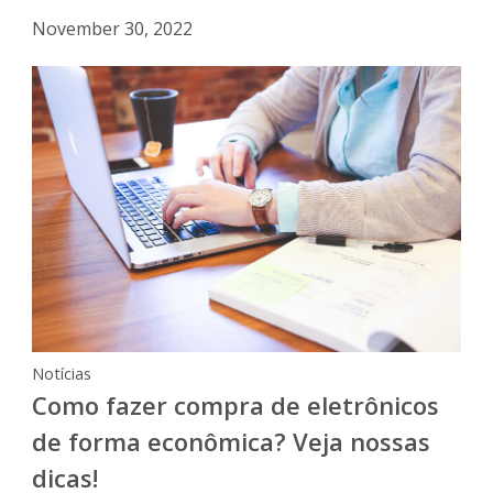
November 30, 2022
Notícias
Como fazer compra de eletrônicos
de forma econômica? Veja nossas
dicas!