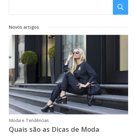
Novos artigos
Moda e Tendências
Quais são as Dicas de Moda