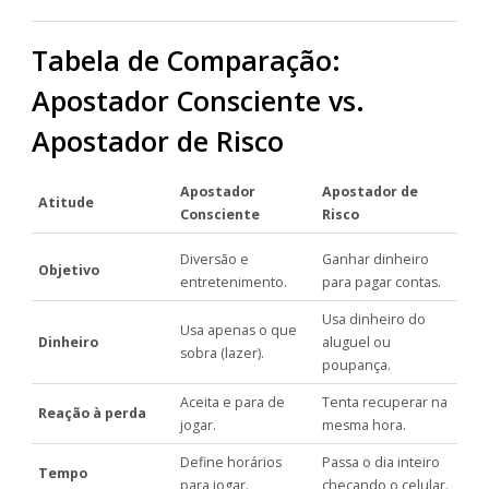
Tabela de Comparação:
Apostador Consciente vs.
Apostador de Risco
Apostador
Apostador de
Atitude
Consciente
Risco
Diversão e
Ganhar dinheiro
Objetivo
entretenimento.
para pagar contas.
Usa dinheiro do
Usa apenas o que
Dinheiro
aluguel ou
sobra (lazer).
poupança.
Aceita e para de
Tenta recuperar na
Reação à perda
jogar.
mesma hora.
Define horários
Passa o dia inteiro
Tempo
para jogar.
checando o celular.