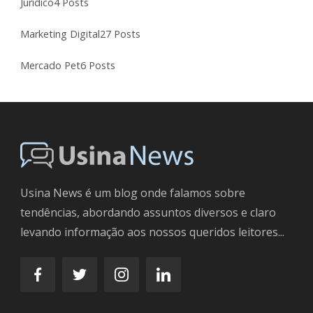
Jurídico
4 Posts
Marketing Digital
27 Posts
Mercado Pet
6 Posts
Usina News é um blog onde falamos sobre
tendências, abordando assuntos diversos e claro
levando informação aos nossos queridos leitores...