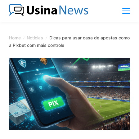
Skip
to
content
News
Magazine
Home
Notícias
Dicas para usar casa de apostas como
a Pixbet com mais controle