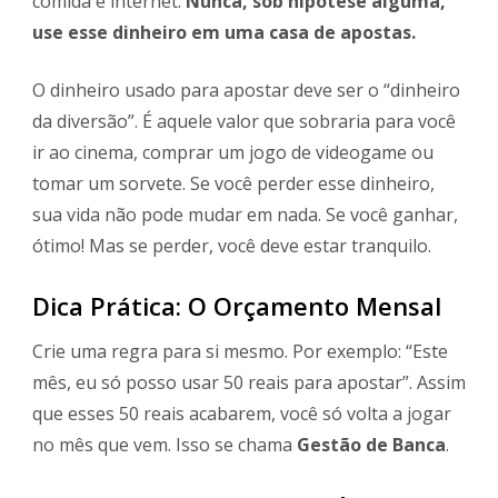
comida e internet.
Nunca, sob hipótese alguma,
use esse dinheiro em uma casa de apostas.
O dinheiro usado para apostar deve ser o “dinheiro
da diversão”. É aquele valor que sobraria para você
ir ao cinema, comprar um jogo de videogame ou
tomar um sorvete. Se você perder esse dinheiro,
sua vida não pode mudar em nada. Se você ganhar,
ótimo! Mas se perder, você deve estar tranquilo.
Dica Prática: O Orçamento Mensal
Crie uma regra para si mesmo. Por exemplo: “Este
mês, eu só posso usar 50 reais para apostar”. Assim
que esses 50 reais acabarem, você só volta a jogar
no mês que vem. Isso se chama
Gestão de Banca
.