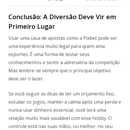
Conclusão: A Diversão Deve Vir em
Primeiro Lugar
Usar uma casa de apostas como a Pixbet pode ser
uma experiência muito legal para quem ama
esportes. É uma forma de testar seus
conhecimentos e sentir a adrenalina da competição.
Mas lembre-se sempre que o principal objetivo
deve ser o lazer.
Se você seguir as dicas de ter um orçamento fixo,
estudar os jogos, manter a calma após uma perda e
nunca usar dinheiro essencial, você terá uma
relação muito mais saudável com esse hobby. O
controle está nas suas mãos, ou melhor, no seu