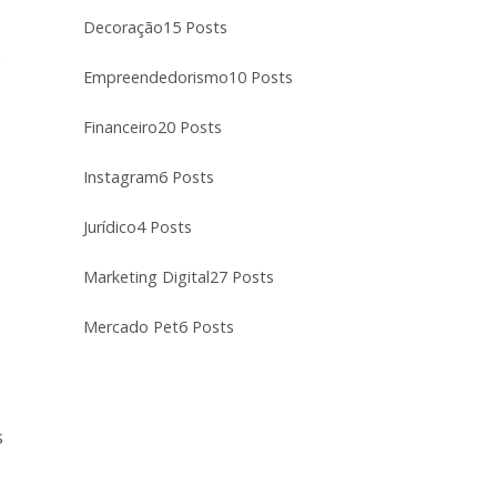
Decoração
15 Posts
o
Empreendedorismo
10 Posts
Financeiro
20 Posts
Instagram
6 Posts
Jurídico
4 Posts
Marketing Digital
27 Posts
Mercado Pet
6 Posts
s