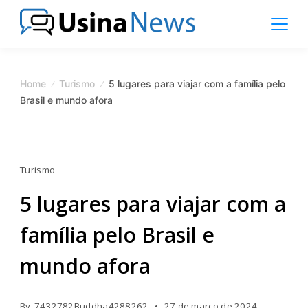
Skip
to
content
News
Magazine
Home
Turismo
5 lugares para viajar com a família pelo
Brasil e mundo afora
Turismo
5 lugares para viajar com a
família pelo Brasil e
mundo afora
By
7432782Buddha4288262
27 de março de 2024