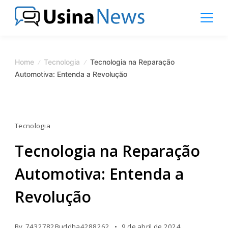
Skip
to
content
News
Magazine
Home
Tecnologia
Tecnologia na Reparação
Automotiva: Entenda a Revolução
Tecnologia
Tecnologia na Reparação
Automotiva: Entenda a
Revolução
By
7432782Buddha4288262
9 de abril de 2024