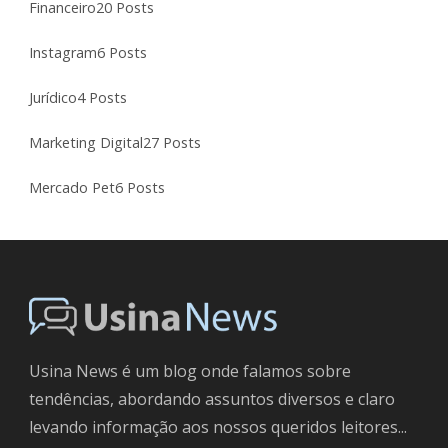
Financeiro
20 Posts
Instagram
6 Posts
Jurídico
4 Posts
Marketing Digital
27 Posts
Mercado Pet
6 Posts
Usina News é um blog onde falamos sobre
tendências, abordando assuntos diversos e claro
levando informação aos nossos queridos leitores...