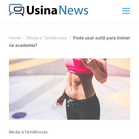
Skip
to
content
News
Magazine
Home
Moda e Tendências
Pode usar sutiã para treinar
na academia?
Moda e Tendências