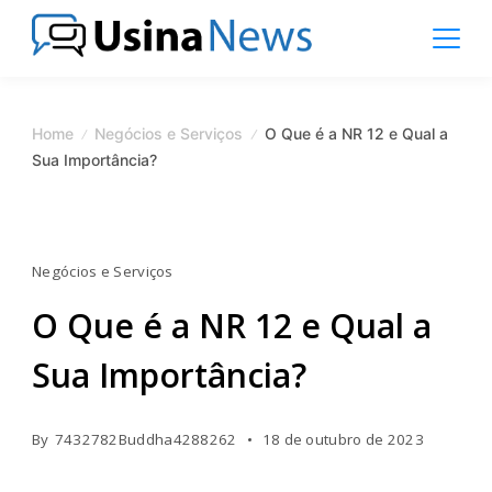
Skip
to
content
News
Magazine
Home
Negócios e Serviços
O Que é a NR 12 e Qual a
Sua Importância?
Negócios e Serviços
O Que é a NR 12 e Qual a
Sua Importância?
By
7432782Buddha4288262
18 de outubro de 2023