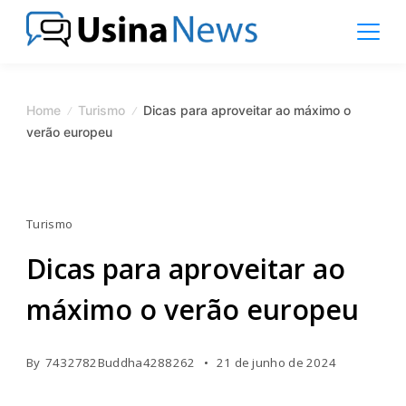
Skip
to
content
News
Magazine
Home
Turismo
Dicas para aproveitar ao máximo o
verão europeu
Turismo
Dicas para aproveitar ao
máximo o verão europeu
By
7432782Buddha4288262
21 de junho de 2024