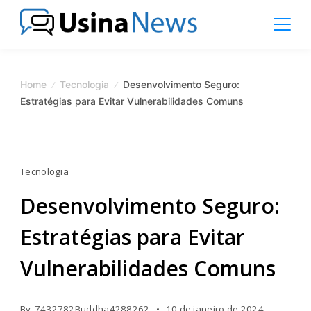
Skip
to
content
News
Magazine
Home
Tecnologia
Desenvolvimento Seguro:
Estratégias para Evitar Vulnerabilidades Comuns
Tecnologia
Desenvolvimento Seguro:
Estratégias para Evitar
Vulnerabilidades Comuns
By
7432782Buddha4288262
10 de janeiro de 2024