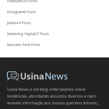
Financeiro
20 Posts
Instagram
6 Posts
Jurídico
4 Posts
Marketing Digital
27 Posts
Mercado Pet
6 Posts
Usina News é um blog onde falamos sobre
tendências, abordando assuntos diversos e claro
levando informação aos nossos queridos leitores...