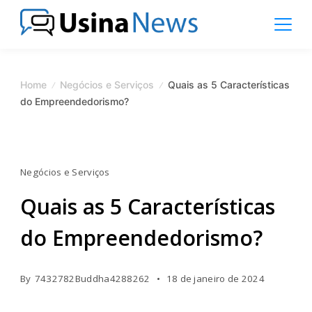
Skip
to
content
News
Magazine
Home
Negócios e Serviços
Quais as 5 Características
do Empreendedorismo?
Negócios e Serviços
Quais as 5 Características
do Empreendedorismo?
By
7432782Buddha4288262
18 de janeiro de 2024