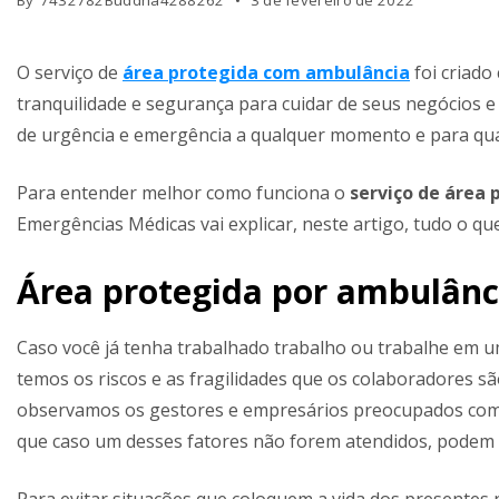
By
7432782Buddha4288262
3 de fevereiro de 2022
O serviço de
área protegida com ambulância
foi criado
tranquilidade e segurança para cuidar de seus negócios e
de urgência e emergência a qualquer momento e para qua
Para entender melhor como funciona o
serviço de área
Emergências Médicas vai explicar, neste artigo, tudo o qu
Área protegida por ambulânc
Caso você já tenha trabalhado trabalho ou trabalhe em um
temos os riscos e as fragilidades que os colaboradores s
observamos os gestores e empresários preocupados com a
que caso um desses fatores não forem atendidos, podem 
Para evitar situações que coloquem a vida dos presentes 