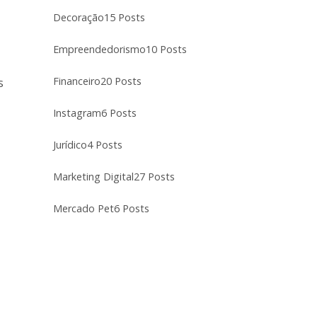
Decoração
15 Posts
Empreendedorismo
10 Posts
Financeiro
20 Posts
s
Instagram
6 Posts
Jurídico
4 Posts
Marketing Digital
27 Posts
Mercado Pet
6 Posts