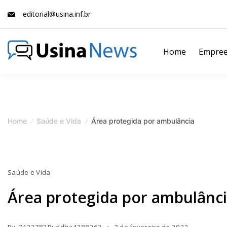
Skip
editorial@usina.inf.br
to
content
Home
Empree
News
Magazine
Home
Saúde e Vida
Área protegida por ambulância
Saúde e Vida
Área protegida por ambulânc