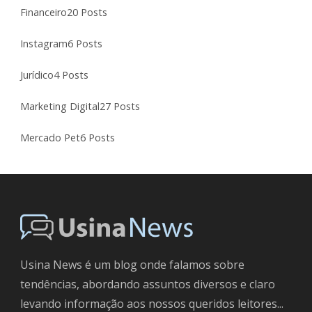
Financeiro
20 Posts
Instagram
6 Posts
Jurídico
4 Posts
Marketing Digital
27 Posts
Mercado Pet
6 Posts
Usina News é um blog onde falamos sobre
tendências, abordando assuntos diversos e claro
levando informação aos nossos queridos leitores...