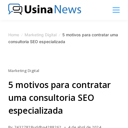
Skip
to
content
News
Magazine
Home
Marketing Digital
5 motivos para contratar uma
consultoria SEO especializada
Marketing Digital
5 motivos para contratar
uma consultoria SEO
especializada
By
7432782Buddha4288262
4 de abril de 2024