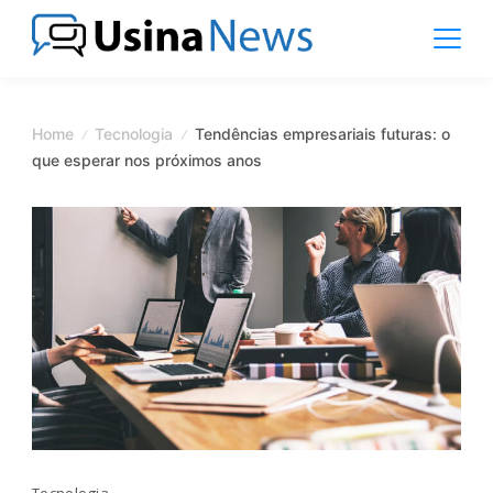
Skip
to
content
News
Magazine
Home
Tecnologia
Tendências empresariais futuras: o
que esperar nos próximos anos
Tecnologia