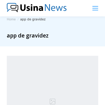
Skip
to
content
News
Home
app de gravidez
Magazine
app de gravidez