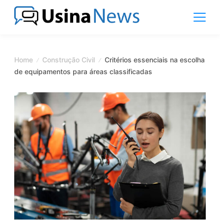
Skip
to
content
News
Magazine
Home
Construção Civil
Critérios essenciais na escolha
de equipamentos para áreas classificadas