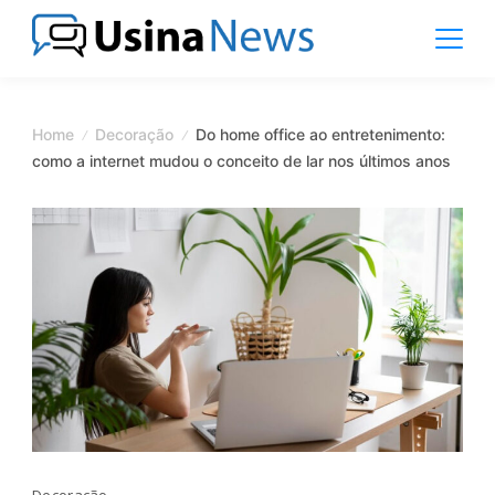
Skip
to
content
News
Magazine
Home
Decoração
Do home office ao entretenimento:
como a internet mudou o conceito de lar nos últimos anos
Decoração