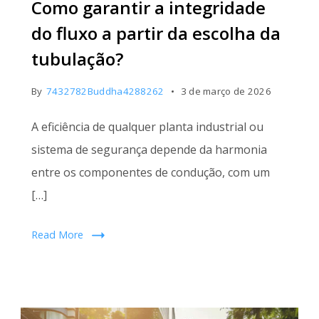
Como garantir a integridade
partir
da
do fluxo a partir da escolha da
escolha
tubulação?
da
tubulação
By
7432782Buddha4288262
3 de março de 2026
A eficiência de qualquer planta industrial ou
sistema de segurança depende da harmonia
entre os componentes de condução, com um
[…]
Read More