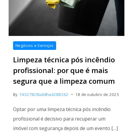
limpeza
Negócios e Serviços
técnica
Limpeza técnica pós incêndio
pós
incêndio
profissional: por que é mais
profissional
segura que a limpeza comum
By
7432782Buddha4288262
18 de outubro de 2025
Optar por uma limpeza técnica pós incêndio
profissional é decisivo para recuperar um
imóvel com segurança depois de um evento […]