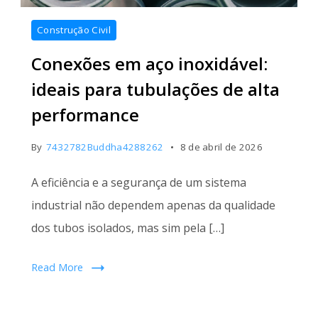
Conexões
Construção Civil
em
Conexões em aço inoxidável:
aço
inoxidável
ideais para tubulações de alta
performance
By
7432782Buddha4288262
8 de abril de 2026
A eficiência e a segurança de um sistema
industrial não dependem apenas da qualidade
dos tubos isolados, mas sim pela […]
Read More